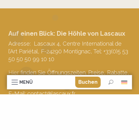
Auf einen Blick: Die Höhle von Lascaux
Adresse: Lascaux 4, Centre International de
l’Art Pariétal, F-24290 Montignac, Tel: +33(0)5 53
50 50 50 99 10 10
Hier
finden Sie Öffnungszeiten. Preise, Rabatte,
Gruppenpreise in deutscher Sprache
Buchen
MENÜ
Suche
E-Mail: contact@lascaux.fr
Weitere Infos in deutscher Sprache:
http://archeologie.culture.fr/lascaux/de