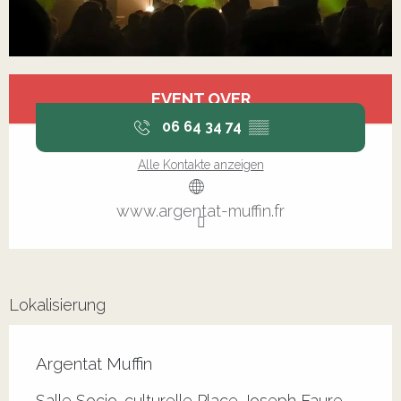
Öffnungszeiten & Kontaktdaten
EVENT OVER
06 64 34 74
▒▒
Alle Kontakte anzeigen
www.argentat-muffin.fr
Lokalisierung
Argentat Muffin
Salle Socio-culturelle Place Joseph Faure,