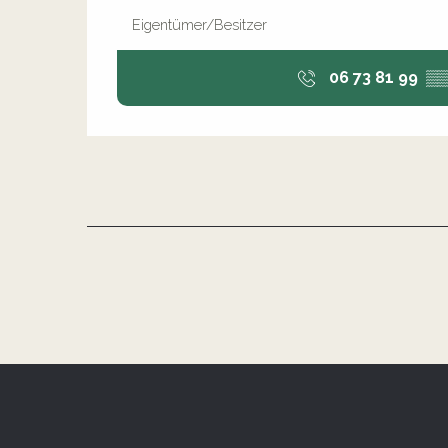
Eigentümer/Besitzer
06 73 81 99
▒▒