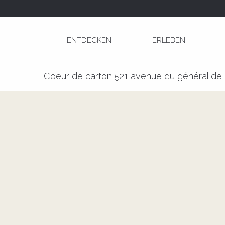
Aller
Startseite
Ateliers Objets et Meubles en Carto
au
contenu
ENTDECKEN
ERLEBEN
principal
Ateliers Objets et Meubles en 
Coeur de carton 521 avenue du général de 