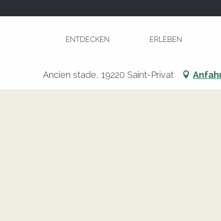
Aller
Startseite
Bal des Foins
au
contenu
ENTDECKEN
ERLEBEN
principal
Bal des Foins
Ancien stade, 19220 Saint-Privat
Anfah