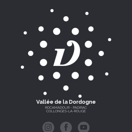
Vallée de la Dordogne
ROCAMADOUR - PADIRAC
COLLONGES-LA-ROUGE