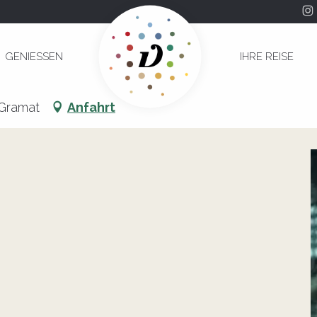
 Michel Drach
GENIESSEN
IHRE REISE
Vie" de Michel Drach
 Gramat
Anfahrt