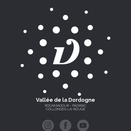
Vallée de la Dordogne
ROCAMADOUR - PADIRAC
COLLONGES-LA-ROUGE