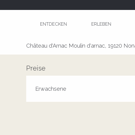
Aller
Startseite
Concert piano et violon
au
contenu
ENTDECKEN
ERLEBEN
principal
Concert piano et violon
Château d'Arnac Moulin d'arnac, 19120 Non
Preise
Erwachsene