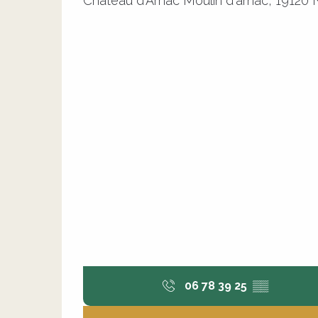
Château d'Arnac Moulin d'arnac, 19120
06 78 39 25
▒▒