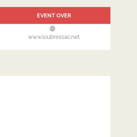
Öffnungszeiten & Kontakt
EVENT OVER
Alle Kontakte anzeigen
www.loubressac.net