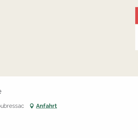
e
Loubressac
Anfahrt