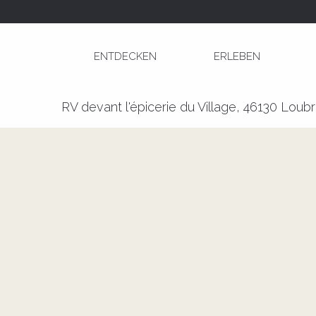
Aller
Startseite
Entretien du Petit Patrimoine
au
contenu
ENTDECKEN
ERLEBEN
principal
Entretien du Petit Patrimoine
RV devant l'épicerie du Village, 46130 Loub