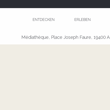
Aller
Startseite
Exposition - Printemps des Poètes
au
contenu
ENTDECKEN
ERLEBEN
principal
Exposition - Printemps des Po
Médiathèque, Place Joseph Faure, 19400 A