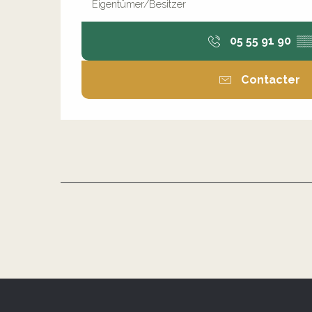
Eigentümer/Besitzer
05 55 91 90
▒▒
Contacter