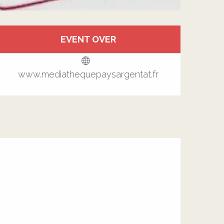
Öffnungszeiten & Kontakt
EVENT OVER
Alle Kontakte anzeigen
www.mediathequepaysargentat.fr