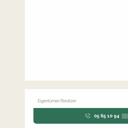
Eigentümer/Besitzer
05 65 10 94
▒▒