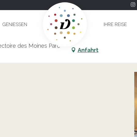
ps"
GENIESSEN
IHRE REISE
du Temps"
fectoire des Moines Parc
Anfahrt