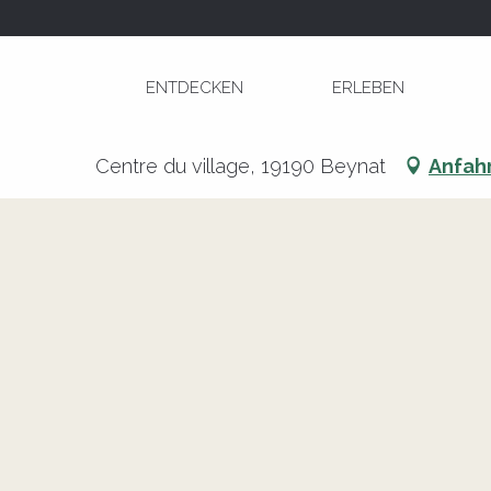
Aller
Startseite
Fête Votive à Beynat
au
contenu
ENTDECKEN
ERLEBEN
principal
Fête Votive à Beynat
Centre du village, 19190 Beynat
Anfah