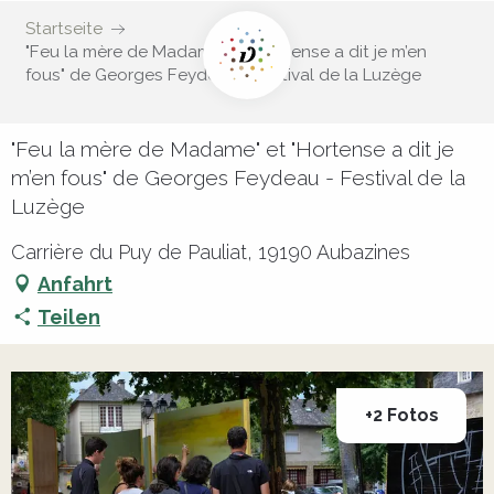
Startseite
"Feu la mère de Madame" et "Hortense a dit je m’en
fous" de Georges Feydeau - Festival de la Luzège
"Feu la mère de Madame" et "Hortense a dit je
m’en fous" de Georges Feydeau - Festival de la
Luzège
Carrière du Puy de Pauliat, 19190 Aubazines
Anfahrt
Teilen
+2 Fotos