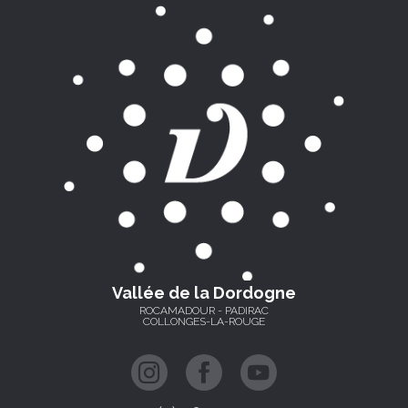
Vallée de la Dordogne
ROCAMADOUR - PADIRAC
COLLONGES-LA-ROUGE