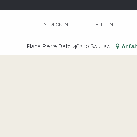
Aller
Startseite
Foire à Souillac
au
contenu
ENTDECKEN
ERLEBEN
principal
Foire à Souillac
Place Pierre Betz, 46200 Souillac
Anfah