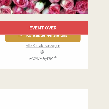
Öffnungszeiten & Kontakt
EVENT OVER
Kontaktieren Sie uns
Alle Kontakte anzeigen
www.vayrac.fr