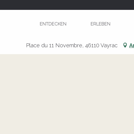
Aller
Startseite
Foire à Vayrac
au
contenu
ENTDECKEN
ERLEBEN
principal
Foire à Vayrac
Place du 11 Novembre, 46110 Vayrac
A