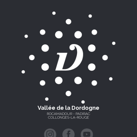
Vallée de la Dordogne
ROCAMADOUR - PADIRAC
COLLONGES-LA-ROUGE