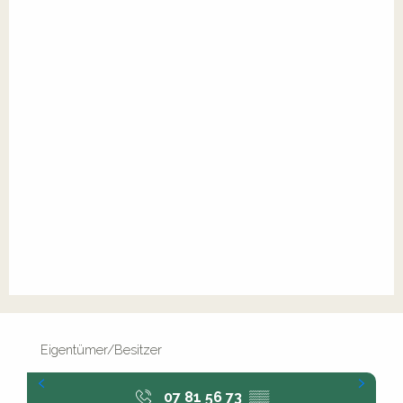
Eigentümer/Besitzer
07 81 56 73
▒▒