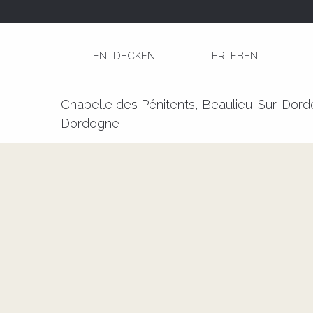
Aller
Startseite
Journées Européennes du Patrimoine
au
contenu
ENTDECKEN
ERLEBEN
principal
Journées Européennes du Patri
Chapelle des Pénitents, Beaulieu-Sur-Dord
Dordogne