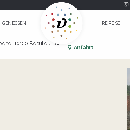
 : Histoires de la Dordogne
GENIESSEN
IHRE REISE
moine : Histoires de la Dordogne
ogne, 19120 Beaulieu-sur-
Anfahrt