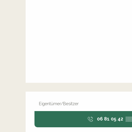
Eigentümer/Besitzer
06 81 05 42
▒▒