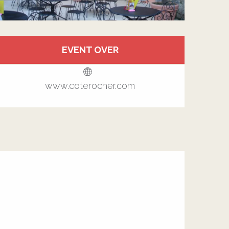
Öffnungszeiten & Kontakt
EVENT OVER
Alle Kontakte anzeigen
www.coterocher.com