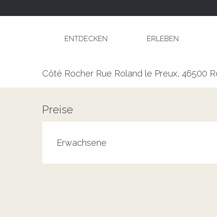
Aller
Startseite
"La Croisière 2 l'Amour" à Côté Roche
au
contenu
ENTDECKEN
ERLEBEN
principal
"La Croisière 2 l'Amour" à Côté
Côté Rocher Rue Roland le Preux, 46500 
Preise
Erwachsene