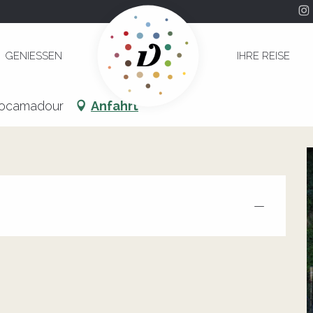
r
GENIESSEN
IHRE REISE
 Rocher
Rocamadour
Anfahrt
—