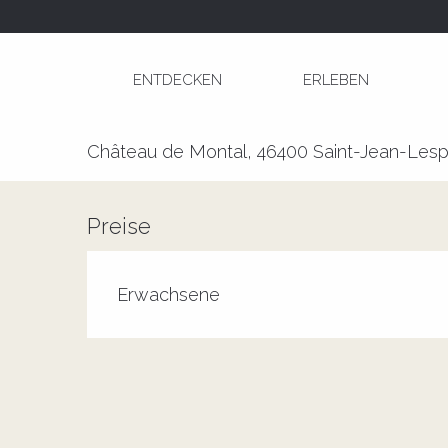
Aller
Startseite
Le Devin du village de Jean-Jacques
au
contenu
ENTDECKEN
ERLEBEN
principal
Le Devin du village de Jean-J
Château de Montal, 46400 Saint-Jean-Lesp
Preise
Erwachsene