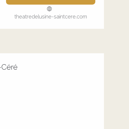
theatredelusine-saintcere.com
t-Céré