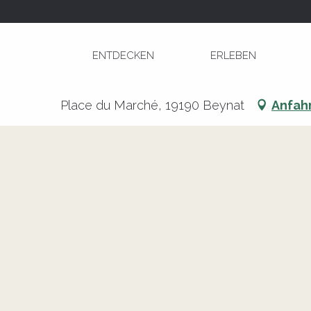
Aller
Startseite
Marché à Beynat
au
contenu
ENTDECKEN
ERLEBEN
principal
Marché à Beynat
Place du Marché, 19190 Beynat
Anfah