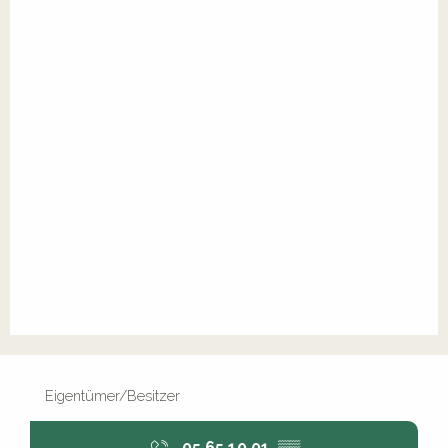
Eigentümer/Besitzer
05 65 10 01
▒▒