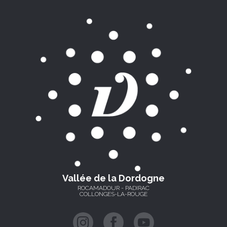
Vallée de la Dordogne
ROCAMADOUR - PADIRAC
COLLONGES-LA-ROUGE