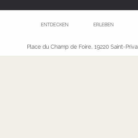
Aller
Startseite
Marché à Saint-Privat
au
contenu
ENTDECKEN
ERLEBEN
principal
Marché à Saint-Privat
Place du Champ de Foire, 19220 Saint-Priva