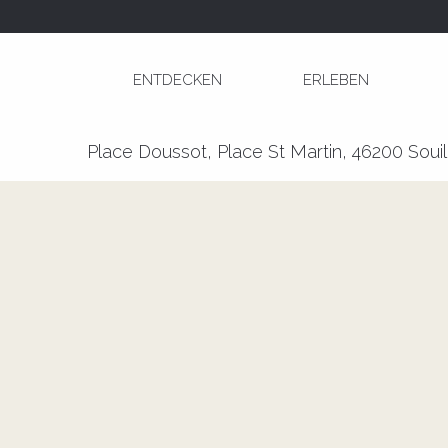
Aller
Startseite
Marché à Souillac
au
contenu
ENTDECKEN
ERLEBEN
principal
Marché à Souillac
Place Doussot, Place St Martin, 46200 Souil