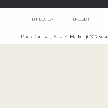
Aller
Startseite
Marché à Souillac
au
contenu
ENTDECKEN
ERLEBEN
principal
Marché à Souillac
Place Doussot, Place St Martin, 46200 Souil