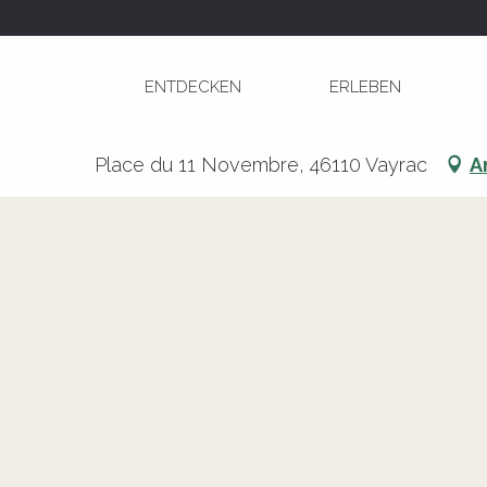
Aller
Startseite
Marché à Vayrac
au
contenu
ENTDECKEN
ERLEBEN
principal
Marché à Vayrac
Place du 11 Novembre, 46110 Vayrac
A