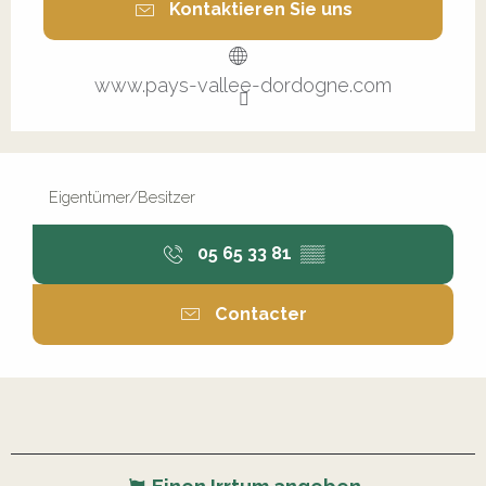
Kontaktieren Sie uns
www.pays-vallee-dordogne.com
Eigentümer/Besitzer
05 65 33 81
▒▒
Contacter