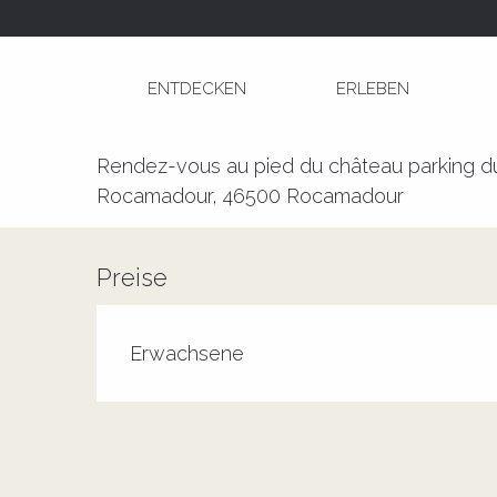
Aller
Startseite
Pays d'art et d'histoire: Visite-décou
au
contenu
ENTDECKEN
ERLEBEN
principal
Pays d'art et d'histoire: Visite
Rendez-vous au pied du château parking du
Rocamadour, 46500 Rocamadour
Preise
Erwachsene