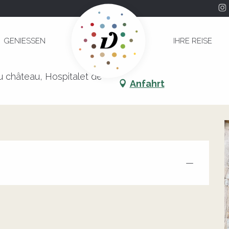
verte "Sur les pas des pèlerins"
GENIESSEN
IHRE REISE
-découverte "Sur les pas des pèlerins"
 château, Hospitalet de
Anfahrt
—