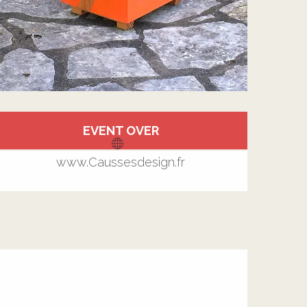
Öffnungszeiten & Kontakt
EVENT OVER
www.Caussesdesign.fr