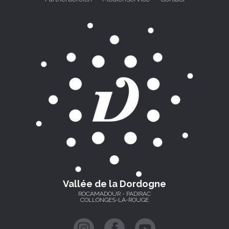
Vallée de la Dordogne
ROCAMADOUR - PADIRAC
COLLONGES-LA-ROUGE