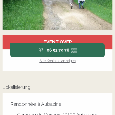
Öffnungszeiten & Kontaktdaten
EVENT OVER
06 52 79 78
▒▒
Alle Kontakte anzeigen
Lokalisierung
Randonnée à Aubazine
Camping du Coiroux, 19190 Aubazines