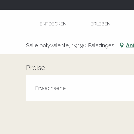
Aller
Startseite
Repas Dansant
au
contenu
ENTDECKEN
ERLEBEN
principal
Repas Dansant
Salle polyvalente, 19190 Palazinges
An
Preise
Erwachsene