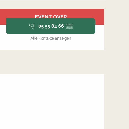
Öffnungszeiten & Kontakt
EVENT OVER
05 55 84 66
▒▒
Alle Kontakte anzeigen