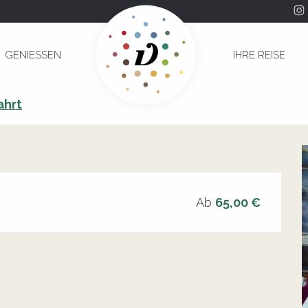
l
GENIESSEN
IHRE REISE
e Utrel
ahrt
Ab
65,00 €