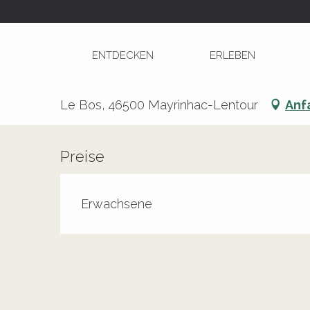
Aller
Startseite
Stage de Peinture par Françoise Utre
au
contenu
ENTDECKEN
ERLEBEN
principal
Stage de Peinture par François
Le Bos, 46500 Mayrinhac-Lentour
Anf
Preise
Erwachsene