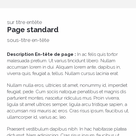
sur titre entête
Page standard
sous-titre en-tête
Description En-tête de page :
In ac felis quis tortor
malesuada pretium. Ut varius tincidunt libero. Nullam
accumsan lorem in dui. Aliquam lorem ante, dapibus in,
viverra quis, feugiat a, tellus. Nullam cursus lacinia erat.
Nullam nulla eros, ultricies sit amet, nonummy id, imperdiet
feugiat, pede. Cum sociis natoque penatibus et magnis dis
parturient montes, nascetur ridiculus mus. Proin viverra,
ligula sit amet ultrices semper, ligula arcu tristique sapien, a
accumsan nisi mauris ac eros. Cras risus ipsum, faucibus ut,
ullamcorper id, varius ac, leo.
Praesent vestibulum dapibus nibh. In hac habitasse platea
dictumst. Nam adipiscing. Cras risus ipsum, faucibus ut,